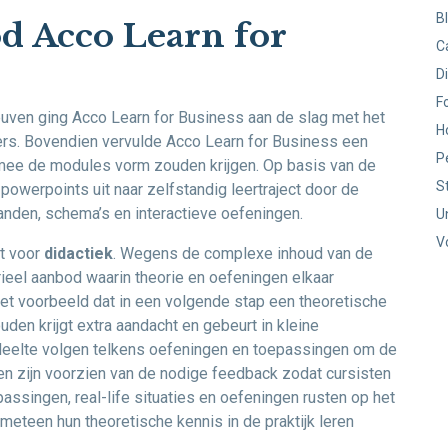
B
d Acco Learn for
C
D
F
uven ging Acco Learn for Business aan de slag met het
H
ers. Bovendien vervulde Acco Learn for Business een
P
rmee de modules vorm zouden krijgen. Op basis van de
S
werpoints uit naar zelfstandig leertraject door de
tanden, schema’s en interactieve oefeningen.
U
V
t voor
didactiek
. Wegens de complexe inhoud van de
ieel aanbod waarin theorie en oefeningen elkaar
et voorbeeld dat in een volgende stap een theoretische
ouden krijgt extra aandacht en gebeurt in kleine
edeelte volgen telkens oefeningen en toepassingen om de
en zijn voorzien van de nodige feedback zodat cursisten
assingen, real-life situaties en oefeningen rusten op het
 meteen hun theoretische kennis in de praktijk leren