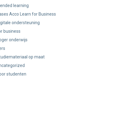
lended learning
ases Acco Learn for Business
igitale ondersteuning
or business
oger onderwijs
ers
tudiemateriaal op maat
ncategorized
oor studenten