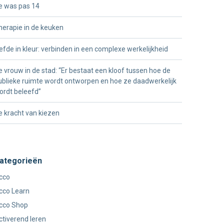
e was pas 14
herapie in de keuken
iefde in kleur: verbinden in een complexe werkelijkheid
e vrouw in de stad: “Er bestaat een kloof tussen hoe de
ublieke ruimte wordt ontworpen en hoe ze daadwerkelijk
ordt beleefd”
e kracht van kiezen
ategorieën
cco
cco Learn
cco Shop
ctiverend leren