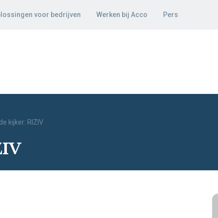
lossingen voor bedrijven
Werken bij Acco
Pers
de kijker: RIZIV
ZIV