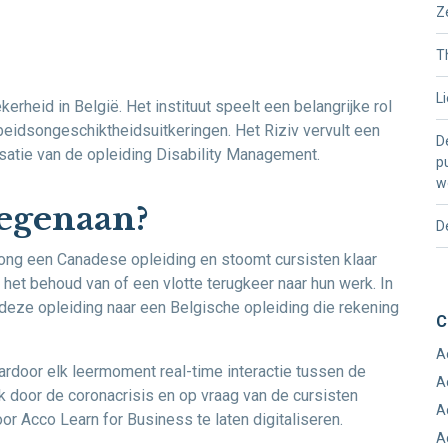
Z
T
L
kerheid in België. Het instituut speelt een belangrijke rol
eidsongeschiktheidsuitkeringen. Het Riziv vervult een
D
satie van de opleiding Disability Management.
p
w
tegenaan?
D
ong een Canadese opleiding en stoomt cursisten klaar
et behoud van of een vlotte terugkeer naar hun werk. In
eze opleiding naar een Belgische opleiding die rekening
C
A
ardoor elk leermoment real-time interactie tussen de
A
k door de coronacrisis en op vraag van de cursisten
A
r Acco Learn for Business te laten digitaliseren.
A