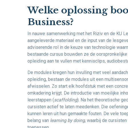
Welke oplossing boo
Business?
In nauwe samenwerking met het Riziv en de KU Le
aangeleverde materiaal en de input van de lesgev
adviserende rol in de keuze van technologie waa
bestaande cursus bouwden ze de oorspronkelijke po
opleiding aan te vullen met kennisclips, audiobes
De modules kregen hun invulling met veel aandach
opleiding, bestaan de modules uit een multisensor
afwisselen. Zo start elk hoofdstuk met een concre
omkadering krijgt. De introductie van moeilijke inh
leerstappen (
scaffolding
). Na het theoretische g
cursisten actief te laten meedenken. Die oefening
kunnen leren uit hun gemaakte fouten. De vele toep
belang van
learning by doing
, waarbij de cursisten
toepassen.