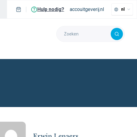
Hulp nodig?
accouitgeverij.nl
nl
Erwin Lenaers