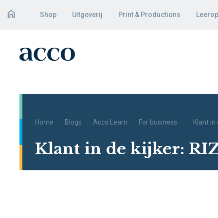
Shop
Uitgeverij
Print & Productions
Leerop
Home
Blogs
Acco Learn
For business
Klant in 
Klant in de kijker: RI