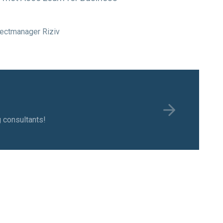
jectmanager Riziv
g consultants!