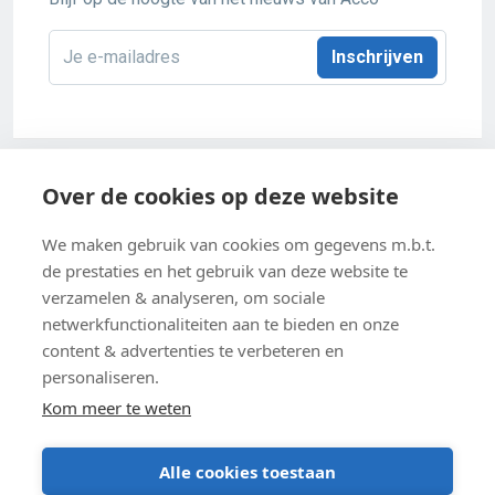
E-
mailadres
*
Acco 2026
Over de cookies op deze website
Algemene verkoopsvoorwaarden
We maken gebruik van cookies om gegevens m.b.t.
de prestaties en het gebruik van deze website te
Privacybeleid
verzamelen & analyseren, om sociale
netwerkfunctionaliteiten aan te bieden en onze
Cookie-instellingen
content & advertenties te verbeteren en
Cookiebeleid
personaliseren.
Kom meer te weten
Alle cookies toestaan
BE 0403 547 615