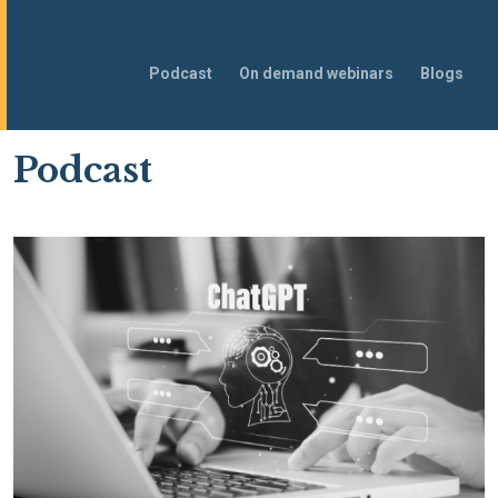
Navigeer
Podcast
On demand webinars
Blogs
naar
Podcast