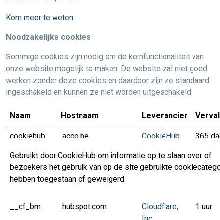
Kom meer te weten
Noodzakelijke cookies
Sommige cookies zijn nodig om de kernfunctionaliteit van
onze website mogelijk te maken. De website zal niet goed
werken zonder deze cookies en daardoor zijn ze standaard
ingeschakeld en kunnen ze niet worden uitgeschakeld.
Naam
Hostnaam
Leverancier
Verva
cookiehub
.acco.be
CookieHub
365 da
Gebruikt door CookieHub om informatie op te slaan over of
bezoekers het gebruik van op de site gebruikte cookiecateg
hebben toegestaan of geweigerd.
__cf_bm
.hubspot.com
Cloudflare,
1 uur
Inc.