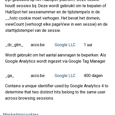
houdt sessies bij. Deze wordt gebruikt om te bepalen of
HubSpot het sessienummer en de tijdstempels in de
__hstc-cookie moet verhogen. Het bevat het domein,
viewCount (verhoogt elke pageView in een sessie) en de
starttijdstempel van de sessie.
_dc_gtm_
.acco.be
Google LLC
1 uur
Wordt gebruikt om het aantal aanvragen te beperken. Als
Google Analytics wordt ingezet via Google Tag Manager
_ga_
.acco.be
Google LLC
400 dagen
Contains a unique identifier used by Google Analytics 4 to
determine that two distinct hits belong to the same user
across browsing sessions.
Marketingcookies