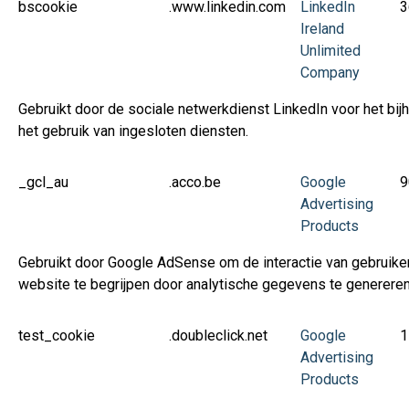
bscookie
.www.linkedin.com
LinkedIn
3
Ireland
Unlimited
Company
Gebruikt door de sociale netwerkdienst LinkedIn voor het bij
het gebruik van ingesloten diensten.
_gcl_au
.acco.be
Google
9
Advertising
Products
Gebruikt door Google AdSense om de interactie van gebruike
website te begrijpen door analytische gegevens te genereren
test_cookie
.doubleclick.net
Google
1
Advertising
Products