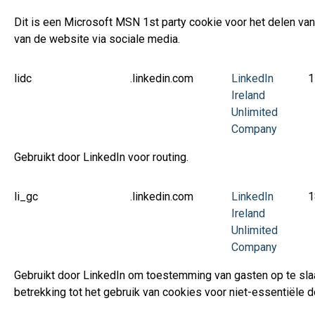
Dit is een Microsoft MSN 1st party cookie voor het delen va
van de website via sociale media.
lidc
.linkedin.com
LinkedIn
1
Ireland
Unlimited
Company
Gebruikt door LinkedIn voor routing.
li_gc
.linkedin.com
LinkedIn
1
Ireland
Unlimited
Company
Gebruikt door LinkedIn om toestemming van gasten op te sl
betrekking tot het gebruik van cookies voor niet-essentiële 