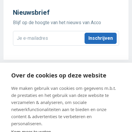
Nieuwsbrief
Blijf op de hoogte van het nieuws van Acco
E-
mailadres
*
Acco 2026
Over de cookies op deze website
Algemene verkoopsvoorwaarden
We maken gebruik van cookies om gegevens m.b.t.
de prestaties en het gebruik van deze website te
Privacybeleid
verzamelen & analyseren, om sociale
netwerkfunctionaliteiten aan te bieden en onze
Cookie-instellingen
content & advertenties te verbeteren en
Cookiebeleid
personaliseren.
Kom meer te weten