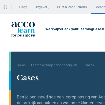
Shop
Uitgeverij
Print & Productions
Leerop
Werkwijze
Hack your learning
Cases
O
Home
Leeroplossingen voor bedrijven
Cases
Cases
Ben je benieuwd hoe een leeroplossing van Acc
de praktijk aanpakten en wat onze klanten erva