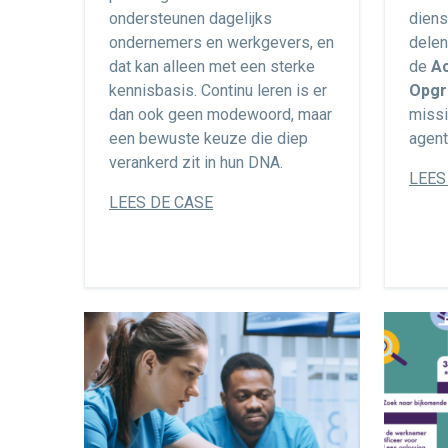
ondersteunen dagelijks
diens
ondernemers en werkgevers, en
delen
dat kan alleen met een sterke
de
A
kennisbasis. Continu leren is er
Opgr
dan ook geen modewoord, maar
missi
een bewuste keuze die diep
agent
verankerd zit in hun DNA.
LEES
LEES DE CASE