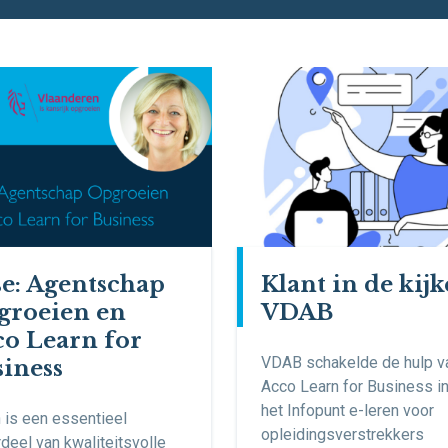
e: Agentschap
Klant in de kijk
groeien en
VDAB
o Learn for
VDAB schakelde de hulp v
iness
Acco Learn for Business i
het Infopunt e-leren voor
 is een essentieel
opleidingsverstrekkers
deel van kwaliteitsvolle