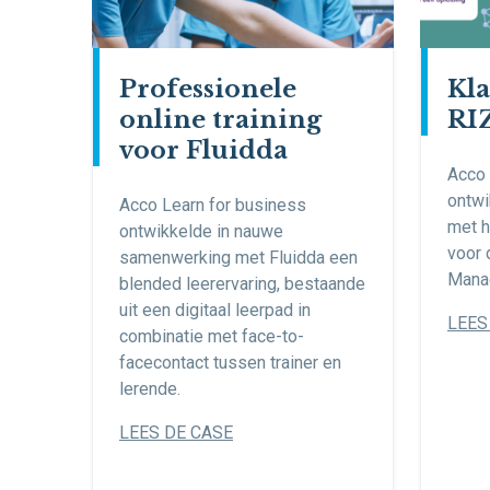
Professionele
Kla
online training
RI
voor Fluidda
Acco 
ontwi
Acco Learn for business
met h
ontwikkelde in nauwe
voor 
samenwerking met Fluidda een
Mana
blended leerervaring, bestaande
uit een digitaal leerpad in
LEES
combinatie met face-to-
facecontact tussen trainer en
lerende.
LEES DE CASE