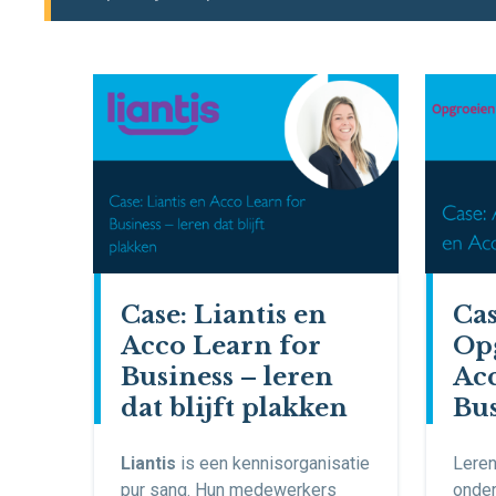
Case: Liantis en
Cas
Acco Learn for
Op
Business – leren
Acc
dat blijft plakken
Bus
Liantis
is een kennisorganisatie
Leren
pur sang. Hun medewerkers
onder