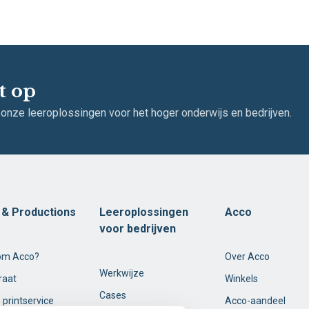
t op
 onze leeroplossingen voor het hoger onderwijs en bedrijven.
t & Productions
Leeroplossingen
Acco
voor bedrijven
om Acco?
Over Acco
Werkwijze
raat
Winkels
Cases
 printservice
Acco-aandeel