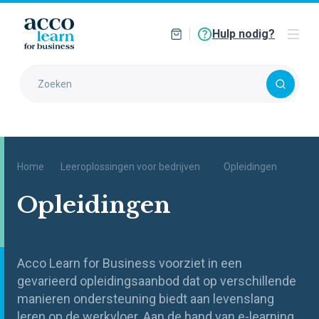
Hulp nodig?
Home
Leeroplossingen voor bedrijven
Opleidingen
Opleidingen
Acco
L
earn
for
B
usiness
voorziet
in
een
gevarieerd opleidingsaanbod
dat op verschillende
manieren
onderst
eu
ning biedt
aan levenslang
leren
op de werkvloer.
Aan de hand van e-
learning