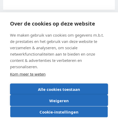
Acco 2026
Over de cookies op deze website
Algemene verkoopsvoorwaarden
We maken gebruik van cookies om gegevens m.b.t.
de prestaties en het gebruik van deze website te
Privacybeleid
verzamelen & analyseren, om sociale
netwerkfunctionaliteiten aan te bieden en onze
Cookie-instellingen
content & advertenties te verbeteren en
Cookiebeleid
personaliseren.
Kom meer te weten
Alle cookies toestaan
BE 0403 547 615
Weigeren
De Smidse, Sluisstraat 10, 3000 Leuven
Vraag je offerte aan
Google maps
Cookie-instellingen