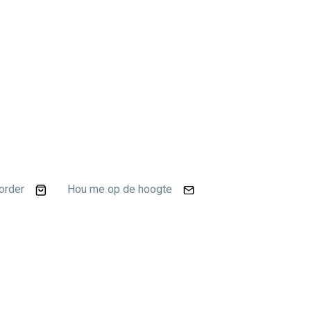
order
Hou me op de hoogte