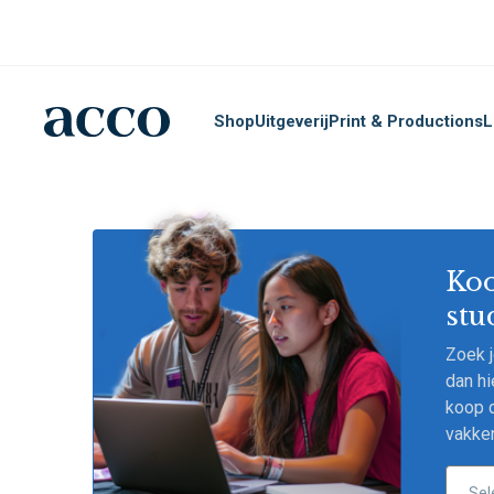
Shop
Uitgeverij
Print & Productions
L
Koo
stu
Zoek 
dan hi
koop d
vakke