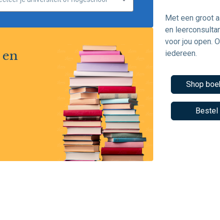
Met een groot a
en leerconsulta
voor jou open. 
 en
iedereen.
Shop boe
Bestel