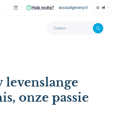
Hulp nodig?
accouitgeverij.nl
nl
 levenslange
is, onze passie