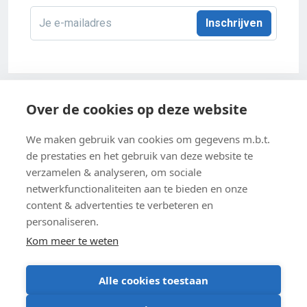
E-
mailadres
*
Acco 2026
Over de cookies op deze website
Algemene verkoopsvoorwaarden
We maken gebruik van cookies om gegevens m.b.t.
de prestaties en het gebruik van deze website te
Privacybeleid
verzamelen & analyseren, om sociale
netwerkfunctionaliteiten aan te bieden en onze
Cookie-instellingen
content & advertenties te verbeteren en
Cookiebeleid
personaliseren.
Kom meer te weten
Alle cookies toestaan
BE 0403 547 615