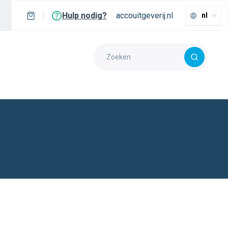
Hulp nodig?
accouitgeverij.nl
nl