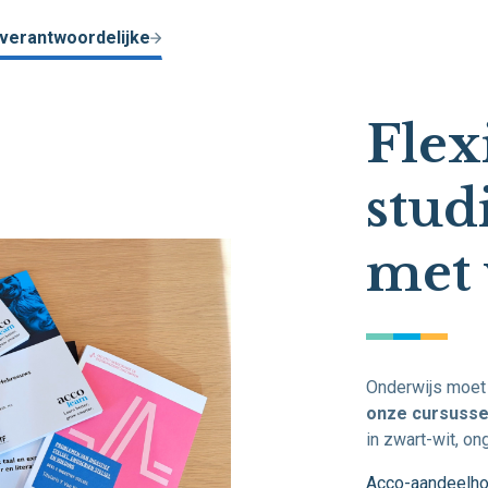
verantwoordelijke
Flex
stud
met 
Onderwijs moet 
onze cursussen
in zwart-wit, on
Acco-aandeelh