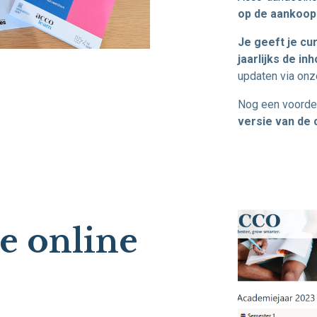
op de aankoopp
Je geeft je cu
jaarlijks de i
updaten via on
Nog een voordee
versie van de 
e online