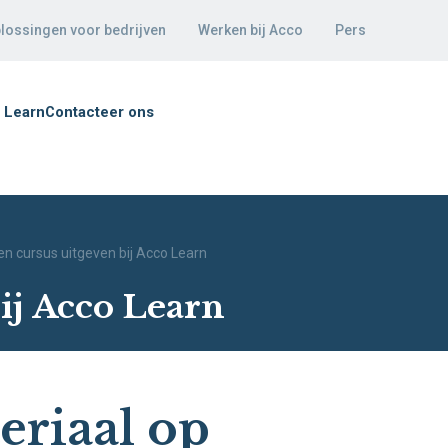
lossingen voor bedrijven
Werken bij Acco
Pers
 Learn
Contacteer ons
en cursus uitgeven bij Acco Learn
ij Acco Learn
riaal op