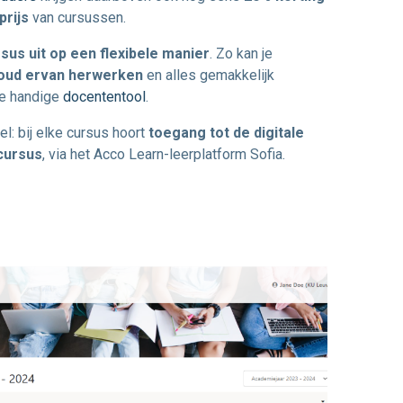
rijs
van cursussen.
rsus uit op een flexibele manier
. Zo kan je
nhoud ervan herwerken
en alles gemakkelijk
ze handige
docententool
.
l: bij elke cursus hoort
toegang tot de digitale
cursus
, via het Acco Learn-leerplatform Sofia.