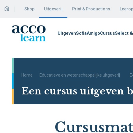
Shop
Uitgeverij
Print & Productions
Leerop
Uitgeven
Sofia
Amigo
Cursus
Select &
Home
Educatieve en wetenschappelijke uitgeverij
E
Een cursus uitgeven b
Cursusmate