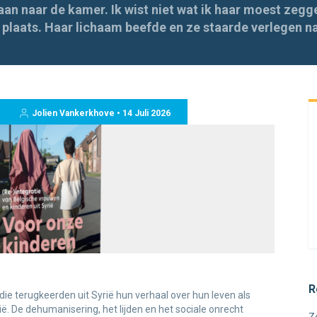
an naar de kamer. Ik wist niet wat ik haar moest zegge
laats. Haar lichaam beefde en ze staarde verlegen naa
Jolien Vankerkhove • 14 Juli 2026
R
die terugkeerden uit Syrië hun verhaal over hun leven als
gië. De dehumanisering, het lijden en het sociale onrecht
Z