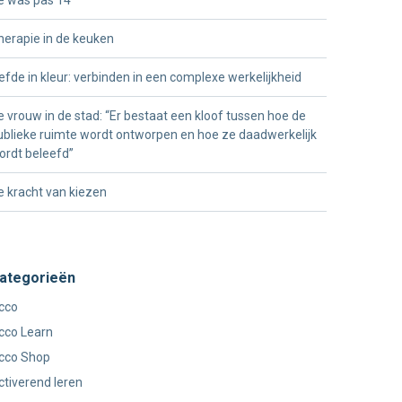
herapie in de keuken
iefde in kleur: verbinden in een complexe werkelijkheid
e vrouw in de stad: “Er bestaat een kloof tussen hoe de
ublieke ruimte wordt ontworpen en hoe ze daadwerkelijk
ordt beleefd”
e kracht van kiezen
ategorieën
cco
cco Learn
cco Shop
ctiverend leren