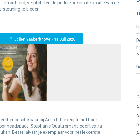
fronteerd, verplichtten de pnderzoekers de positie van de
ersteuning te bieden.
T
L
Jolien Vankerkhove • 14 Juli 2026
D
p
w
D
C
A
A
ember beschikbaar bij Acco Uitgeverij. In het boek
A
oor headspace. Stephanie Quattromano geeft extra
uken. Bestel alvast je exemplaar voor het lekkerste
A