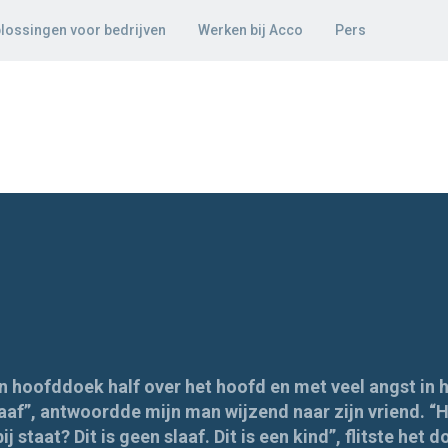
lossingen voor bedrijven
Werken bij Acco
Pers
n hoofddoek half over het hoofd en met veel angst in h
slaaf”, antwoordde mijn man wijzend naar zijn vriend. “
j staat? Dit is geen slaaf. Dit is een kind”, flitste he