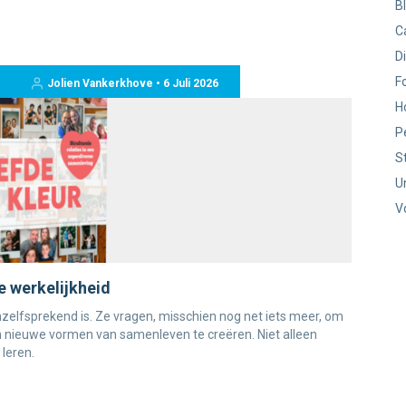
B
C
D
F
Jolien Vankerkhove • 6 Juli 2026
H
P
S
U
V
e werkelijkheid
vanzelfsprekend is. Ze vragen, misschien nog net iets meer, om
nieuwe vormen van samenleven te creëren. Niet alleen
leren.