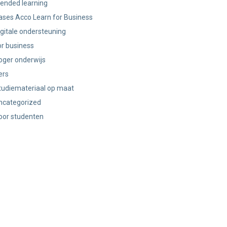
lended learning
ases Acco Learn for Business
igitale ondersteuning
or business
oger onderwijs
ers
tudiemateriaal op maat
ncategorized
oor studenten