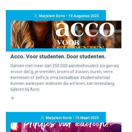
Marjolein Goris • 10 Augustus 2023
Acco. Voor studenten. Door studenten.
Samen met meer dan 250.000 aandeelhouders zorgen wij
ervoor dat jij, je vrienden, broers of zussen, buren, verre
kennissen of zelfs je oma betaalbaar studiemateriaal
kunnen aankopen. Iedereen die wil leren, kan levenslang
bijleren bij Acco.
Marjolein Goris • 15 Maart 2023