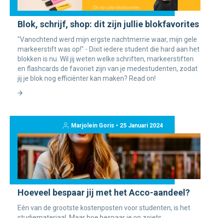
Blok, schrijf, shop: dit zijn jullie blokfavorites
"Vanochtend werd mijn ergste nachtmerrie waar, mijn gele
markeerstift was op!" - Dixit iedere student die hard aan het
blokken is nu. Wil jij weten welke schriften, markeerstiften
en flashcards de favoriet zijn van je medestudenten, zodat
jij je blok nog efficiënter kan maken? Read on!
Marjolein Goris • 25 Januari 2024
Hoeveel bespaar jij met het Acco-aandeel?
Eén van de grootste kostenposten voor studenten, is het
studiemateriaal. Maar hoe bespaar je op zoiets