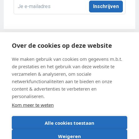
E-
mailadres
*
Acco 2026
Over de cookies op deze website
Algemene verkoopsvoorwaarden
We maken gebruik van cookies om gegevens m.b.t.
de prestaties en het gebruik van deze website te
Privacybeleid
verzamelen & analyseren, om sociale
netwerkfunctionaliteiten aan te bieden en onze
Cookie-instellingen
content & advertenties te verbeteren en
Cookiebeleid
personaliseren.
Kom meer te weten
Alle cookies toestaan
BE 0403 547 615
Weigeren