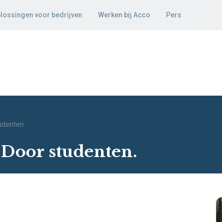
lossingen voor bedrijven
Werken bij Acco
Pers
udenten.
 Door studenten.