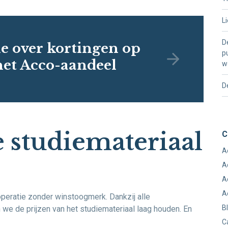
L
D
ie over kortingen op
p
het Acco-aandeel
w
D
studiemateriaal
C
A
A
A
A
öperatie zonder winstoogmerk. Dankzij alle
B
we de prijzen van het studiemateriaal laag houden. En
C