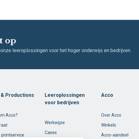
t op
 onze leeroplossingen voor het hoger onderwijs en bedrijven.
t & Productions
Leeroplossingen
Acco
voor bedrijven
om Acco?
Over Acco
Werkwijze
raat
Winkels
Cases
 printservice
Acco-aandeel