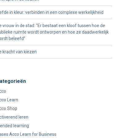
iefde in kleur: verbinden in een complexe werkelijkheid
e vrouw in de stad: “Er bestaat een kloof tussen hoe de
ublieke ruimte wordt ontworpen en hoe ze daadwerkelijk
ordt beleefd”
e kracht van kiezen
ategorieën
cco
cco Learn
cco Shop
ctiverend leren
lended learning
ases Acco Learn for Business