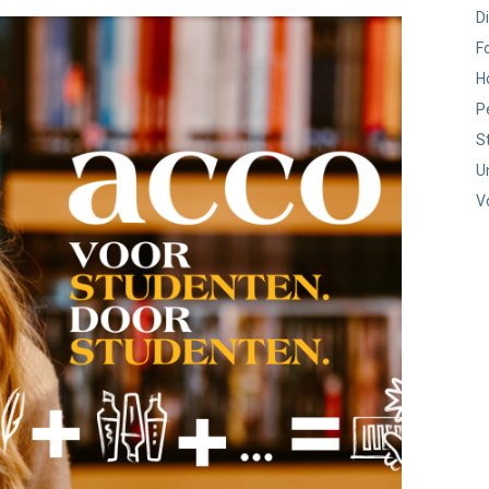
D
F
H
P
S
U
V