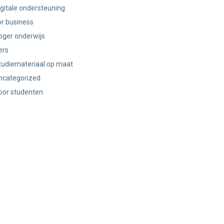
igitale ondersteuning
or business
oger onderwijs
ers
tudiemateriaal op maat
ncategorized
oor studenten