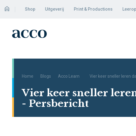
Shop
Uitgeverij
Print & Productions
Leerop
Home
Blogs
Acco Learn
Vier keer sneller leren d
Vier keer sneller lere
- Persbericht