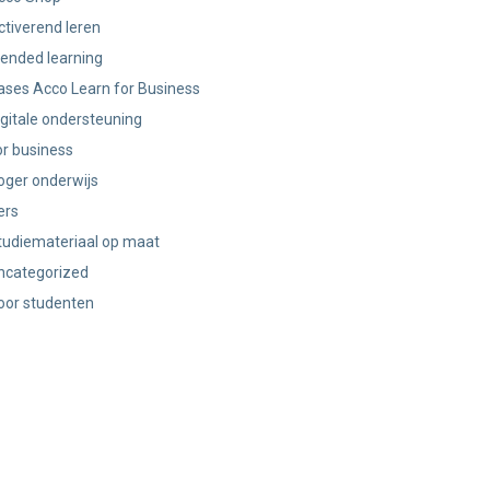
ctiverend leren
lended learning
ases Acco Learn for Business
igitale ondersteuning
or business
oger onderwijs
ers
tudiemateriaal op maat
ncategorized
oor studenten