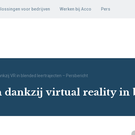
lossingen voor bedrijven
Werken bij Acco
Pers
ankzij VR in blended leertrajecten – Persbericht
n dankzij virtual reality in