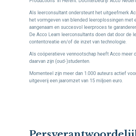
Productions’ in Herent. Dochterbedrijf Acco Neder
Als leerconsultant ondersteunt het uitgeefmerk Ac
het vormgeven van blended leeroplossingen met e
aangenaam en succesvol leerproces te garanderen 
De Acco Learn leerconsultants doen dat door de le
contentcreatie en/of de inzet van technologie.
Als coöperatieve vennootschap heeft Acco meer 
daarvan zijn (oud-)studenten.
Momenteel zijn meer dan 1.000 auteurs actief voor
uitgeverij een jaaromzet van 15 miljoen euro.
Persverantwoordelij