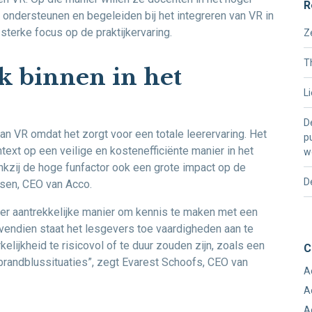
R
, ondersteunen en begeleiden bij het integreren van VR in
sterke focus op de praktijkervaring.
Z
T
k binnen in het
L
D
an VR omdat het zorgt voor een totale leerervaring. Het
p
ntext op een veilige en kostenefficiënte manier in het
w
ankzij de hoge funfactor ook een grote impact op de
D
nsen, CEO van Acco.
eer aantrekkelijke manier om kennis te maken met een
ovendien staat het lesgevers toe vaardigheden aan te
rkelijkheid te risicovol of te duur zouden zijn, zoals een
C
randblussituaties”, zegt Evarest Schoofs, CEO van
A
A
A