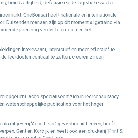
, brandveiligheid, defensie en de logistieke sector.
e groeimarkt. OneBonsai heeft nationale en internationale
ctor. Duizenden mensen zijn op dit moment al getraind via
omende jaren nog verder te groeien en het
eidingen interessant, interactief en meer effectief te
de leerdoelen centraal te zetten, creëren zij een
rd opgericht. Acco specialiseert zich in leerconsultancy,
en wetenschappelijke publicaties voor het hoger
 als uitgeverij ‘Acco Learn’ gevestigd in Leuven, heeft
pen, Gent en Kortrijk en heeft ook een drukkerij ‘Print &