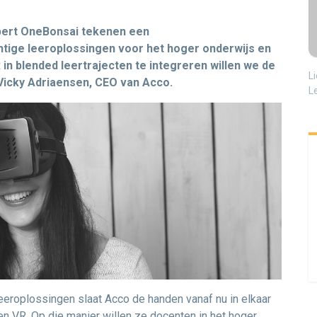
xpert OneBonsai tekenen een
ige leeroplossingen voor het hoger onderwijs en
in blended leertrajecten te integreren willen we de
L
 Vicky Adriaensen, CEO van Acco.
L
leeroplossingen slaat Acco de handen vanaf nu in elkaar
 en VR. Op die manier willen ze docenten in het hoger