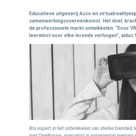
Educatieve uitgeverij Acco en virtualrealitye
samenwerkingsovereenkomst. Het doel: kracht
de professionele markt ontwikkelen. “Door VR 
leerwinst voor elke lerende verhogen”, aldus
Als expert in het ontwikkelen van sterke blended 
met OneBonsai, specialist in experiential learning