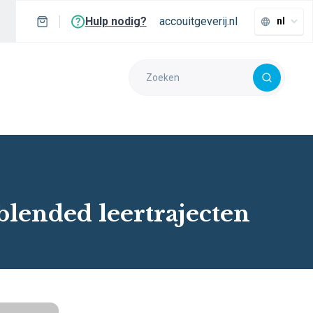
Hulp nodig?
accouitgeverij.nl
nl
 blended leertrajecten