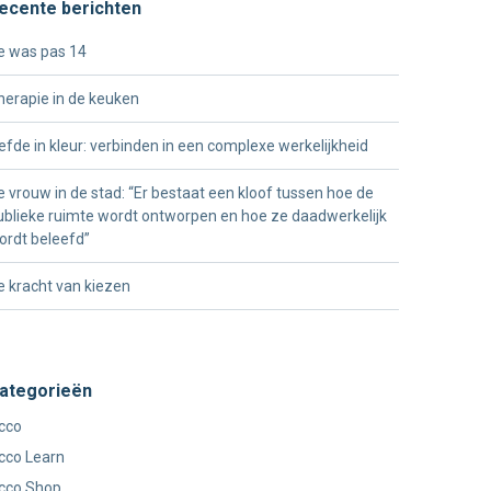
ecente berichten
e was pas 14
herapie in de keuken
iefde in kleur: verbinden in een complexe werkelijkheid
e vrouw in de stad: “Er bestaat een kloof tussen hoe de
ublieke ruimte wordt ontworpen en hoe ze daadwerkelijk
ordt beleefd”
e kracht van kiezen
ategorieën
cco
cco Learn
cco Shop