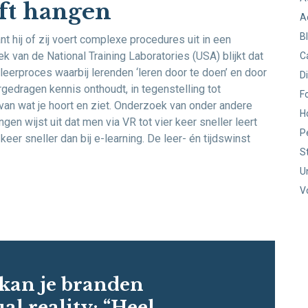
jft hangen
A
B
t hij of zij voert complexe procedures uit in een
k van de National Training Laboratories (USA) blijkt dat
C
 leerproces waarbij lerenden ‘leren door te doen’ en door
D
rgedragen kennis onthoudt, in tegenstelling tot
F
 van wat je hoort en ziet. Onderzoek van onder andere
H
ngen wijst uit dat men via VR tot vier keer sneller leert
P
eer sneller dan bij e-learning. De leer- én tijdswinst
S
U
V
 kan je branden
ual reality: “Heel