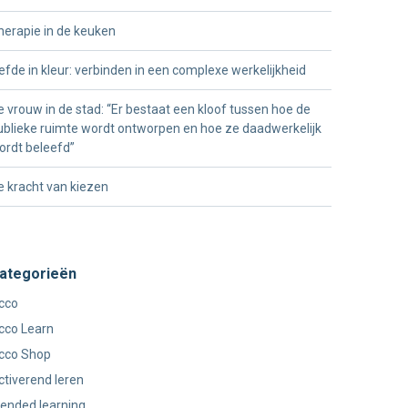
herapie in de keuken
iefde in kleur: verbinden in een complexe werkelijkheid
e vrouw in de stad: “Er bestaat een kloof tussen hoe de
ublieke ruimte wordt ontworpen en hoe ze daadwerkelijk
ordt beleefd”
e kracht van kiezen
ategorieën
cco
cco Learn
cco Shop
ctiverend leren
lended learning