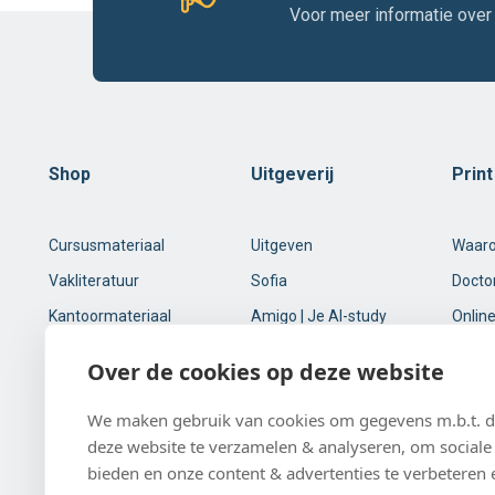
Voor meer informatie over
Shop
Uitgeverij
Prin
Cursusmateriaal
Uitgeven
Waar
Vakliteratuur
Sofia
Docto
Kantoormateriaal
Amigo | Je AI-study
Online
buddy
Online printservice
Over de cookies op deze website
Tweedehands
studieboeken
We maken gebruik van cookies om gegevens m.b.t. de
deze website te verzamelen & analyseren, om sociale 
Klantenservice
bieden en onze content & advertenties te verbeteren 