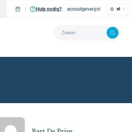
Hulp nodig?
accouitgeverij.nl
nl
Bart De Prins