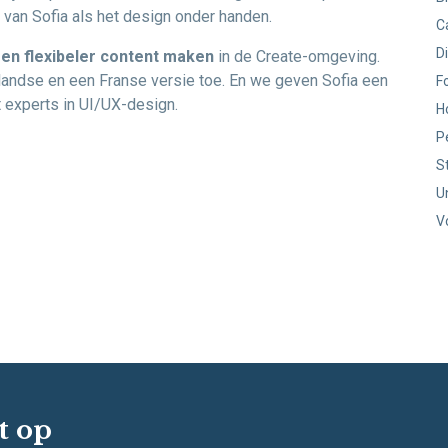
van Sofia als het design onder handen.
C
D
en flexibeler content maken
in de Create-omgeving.
andse en een Franse versie toe. En we geven Sofia een
F
experts in UI/UX-design.
H
P
S
U
V
t op