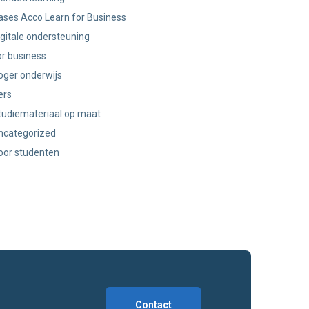
ases Acco Learn for Business
igitale ondersteuning
or business
oger onderwijs
ers
tudiemateriaal op maat
ncategorized
oor studenten
Contact