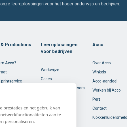
 onze leeroplossingen voor het hoger onderwijs en bedrijven.
t & Productions
Leeroplossingen
Acco
voor bedrijven
om Acco?
Over Acco
Werkwijze
raat
Winkels
Cases
 printservice
Acco-aandeel
Opleidingen en webinars
Werken bij Acco
Over ons
Pers
 prestaties en het gebruik van
Contact
netwerkfunctionaliteiten aan te
Klokkenluidersmel
en personaliseren.