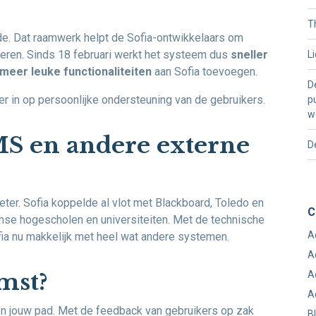
T
. Dat raamwerk helpt de Sofia-ontwikkelaars om
heren. Sinds 18 februari werkt het systeem dus
sneller
L
meer leuke functionaliteiten
aan Sofia toevoegen.
D
 in op persoonlijke ondersteuning van de gebruikers.
p
w
MS en andere externe
D
eter. Sofia koppelde al vlot met Blackboard, Toledo en
C
mse hogescholen en universiteiten. Met de technische
A
fia nu makkelijk met heel wat andere systemen.
A
mst?
A
A
n jouw pad. Met de feedback van gebruikers op zak
B