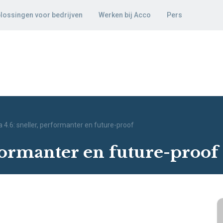
lossingen voor bedrijven
Werken bij Acco
Pers
a 4.6: sneller, performanter en future-proof
rformanter en future-proof