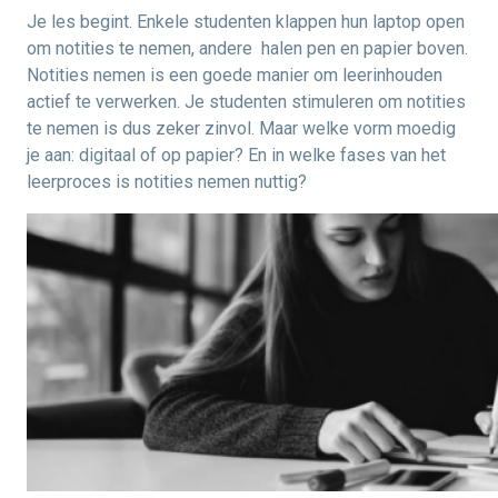
Je les begint. Enkele studenten klappen hun laptop open
om notities te nemen, andere halen pen en papier boven.
Notities nemen is een goede manier om leerinhouden
actief te verwerken. Je studenten stimuleren om notities
te nemen is dus zeker zinvol. Maar welke vorm moedig
je aan: digitaal of op papier? En in welke fases van het
leerproces is notities nemen nuttig?