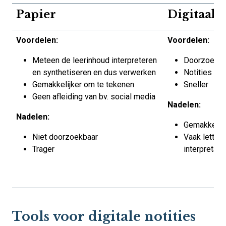
Papier
Digitaal
Voordelen:
Voordelen:
Meteen de leerinhoud interpreteren
Doorzoekba
en synthetiseren en dus verwerken
Notities ov
Gemakkelijker om te tekenen
Sneller
Geen afleiding van bv. social media
Nadelen:
Nadelen:
Gemakkelijk
Niet doorzoekbaar
Vaak letterl
Trager
interpretati
Tools voor digitale notities