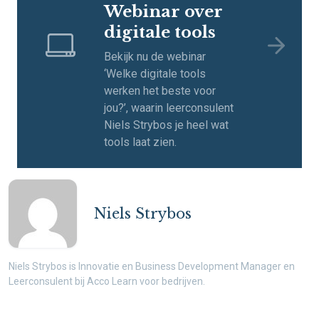
Webinar over
digitale tools
Bekijk nu de webinar
‘Welke digitale tools
werken het beste voor
jou?’, waarin leerconsulent
Niels Strybos je heel wat
tools laat zien.
Niels Strybos
Niels Strybos is Innovatie en Business Development Manager en
Leerconsulent bij Acco Learn voor bedrijven.