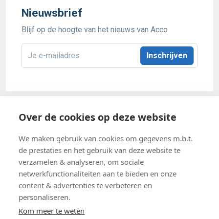
Nieuwsbrief
Blijf op de hoogte van het nieuws van Acco
E-
mailadres
*
Acco 2026
Over de cookies op deze website
Algemene verkoopsvoorwaarden
We maken gebruik van cookies om gegevens m.b.t.
de prestaties en het gebruik van deze website te
Privacybeleid
verzamelen & analyseren, om sociale
netwerkfunctionaliteiten aan te bieden en onze
Cookie-instellingen
content & advertenties te verbeteren en
Cookiebeleid
personaliseren.
Kom meer te weten