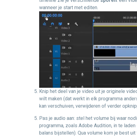
timeline zie je verschillende
sporen
: een vid
wanneer je start met editen.
Knip het deel van je video uit je originele vid
wilt maken (dat werkt in elk programma anders)
kan verschuiven, verwijderen of verder opknip
Pas je audio aan: stel het volume bij waar nodi
programma, zoals Adobe Audition, in te laden 
balans bijstellen). Qua volume kom je best uit 