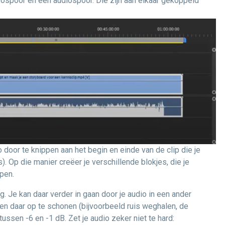
eospoor en een audiospoor. Die zijn aan elkaar gekoppeld
eo door te knippen aan het begin en einde van de clip die je
. Op die manier creëer je verschillende blokjes, die je
pen.
g. Je kan daar verder in gaan door je audio in een ander
en daar op te schonen (bijvoorbeeld ruis weghalen, de
tussen -6 en -1 dB. Zet je audio zeker niet te hard: