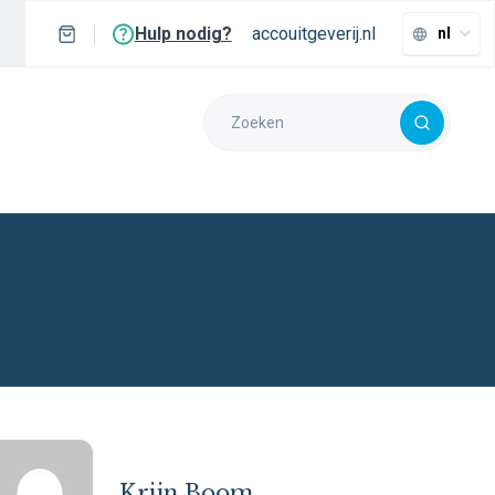
Hulp nodig?
accouitgeverij.nl
nl
Krijn Boom