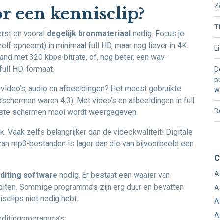
Z
r een kennisclip?
T
erst en vooral
degelijk bronmateriaal
nodig. Focus je
zelf opneemt) in minimaal full HD, maar nog liever in 4K.
L
nd met 320 kbps bitrate, of, nog beter, een wav-
full HD-formaat.
D
p
 video’s, audio en afbeeldingen? Het meest gebruikte
w
ldschermen waren 4:3). Met video’s en afbeeldingen in full
D
eeste schermen mooi wordt weergegeven.
jk. Vaak zelfs belangrijker dan de videokwaliteit! Digitale
 van mp3-bestanden is lager dan die van bijvoorbeeld een
C
A
diting software
nodig. Er bestaat een waaier van
editen. Sommige programma’s zijn erg duur en bevatten
A
isclips niet nodig hebt.
A
A
 editingprogramma’s: