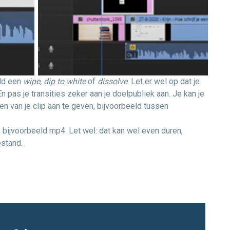
eld een
wipe, dip to white
of
dissolve
. Let er wel op dat je
En pas je transities zeker aan je doelpubliek aan. Je kan je
en van je clip aan te geven, bijvoorbeeld tussen
 bijvoorbeeld mp4. Let wel: dat kan wel even duren,
estand.