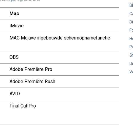
B
Mac
C
D
iMovie
F
MAC Mojave ingebouwde schermopnamefunctie
H
P
S
OBS
U
Adobe Première Pro
V
Adobe Première Rush
AVID
Final Cut Pro