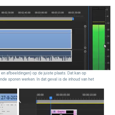
o en afbeeldingen) op de juiste plaats. Dat kan op
ende sporen werken. In dat geval is de inhoud van het