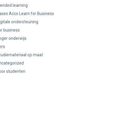
lended learning
ases Acco Learn for Business
igitale ondersteuning
or business
oger onderwijs
ers
tudiemateriaal op maat
ncategorized
oor studenten