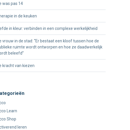
e was pas 14
herapie in de keuken
iefde in kleur: verbinden in een complexe werkelijkheid
e vrouw in de stad: “Er bestaat een kloof tussen hoe de
ublieke ruimte wordt ontworpen en hoe ze daadwerkelijk
ordt beleefd”
e kracht van kiezen
ategorieën
cco
cco Learn
cco Shop
ctiverend leren