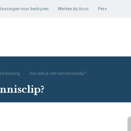
lossingen voor bedrijven
Werken bij Acco
Pers
ed learning
Hoe edit je zelf een kennisclip?
ennisclip?