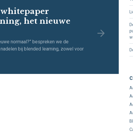
 whitepaper
L
rning, het nieuwe
D
p
w
nieuwe normaal?” bespreken we de
nadelen bij blended learning, zowel voor
D
C
A
A
A
A
B
C