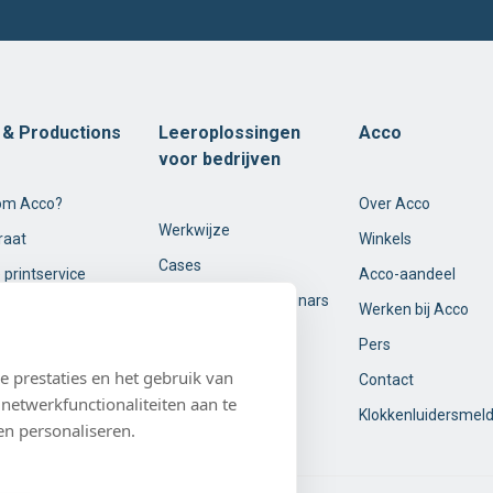
t & Productions
Leeroplossingen
Acco
voor bedrijven
om Acco?
Over Acco
Werkwijze
raat
Winkels
Cases
 printservice
Acco-aandeel
Opleidingen en webinars
Werken bij Acco
Over ons
Pers
 prestaties en het gebruik van
Contact
netwerkfunctionaliteiten aan te
Klokkenluidersmel
en personaliseren.