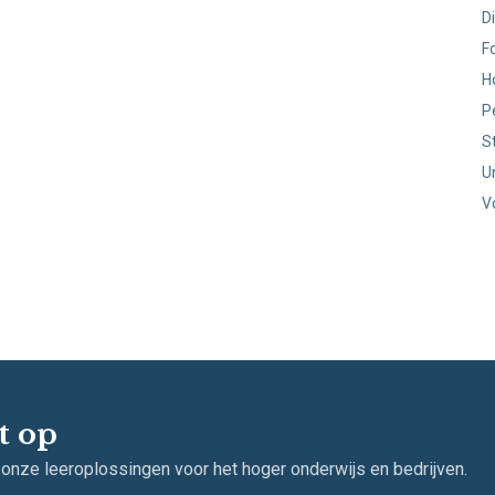
D
F
H
P
S
U
V
t op
 onze leeroplossingen voor het hoger onderwijs en bedrijven.