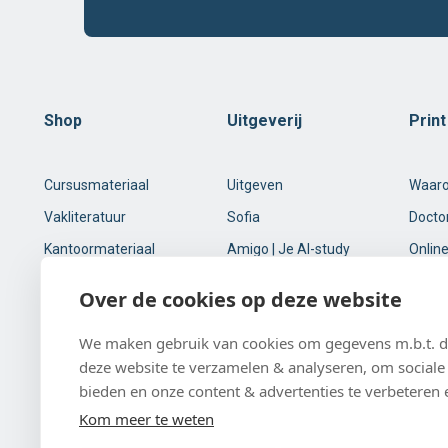
Shop
Uitgeverij
Prin
Cursusmateriaal
Uitgeven
Waar
Vakliteratuur
Sofia
Docto
Kantoormateriaal
Amigo | Je AI-study
Online
buddy
Online printservice
Over de cookies op deze website
Tweedehands
studieboeken
We maken gebruik van cookies om gegevens m.b.t. de
deze website te verzamelen & analyseren, om sociale 
Klantenservice
bieden en onze content & advertenties te verbeteren 
Kom meer te weten