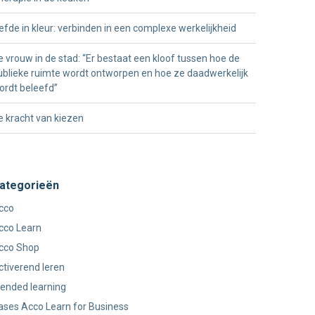
iefde in kleur: verbinden in een complexe werkelijkheid
e vrouw in de stad: “Er bestaat een kloof tussen hoe de
ublieke ruimte wordt ontworpen en hoe ze daadwerkelijk
ordt beleefd”
e kracht van kiezen
ategorieën
cco
cco Learn
cco Shop
ctiverend leren
lended learning
ases Acco Learn for Business