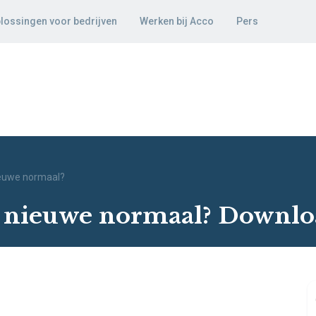
lossingen voor bedrijven
Werken bij Acco
Pers
ieuwe normaal?
t nieuwe normaal? Downlo