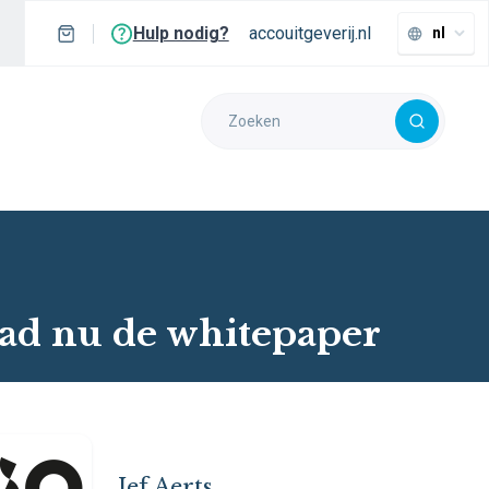
Hulp nodig?
accouitgeverij.nl
nl
ad nu de whitepaper
Jef Aerts