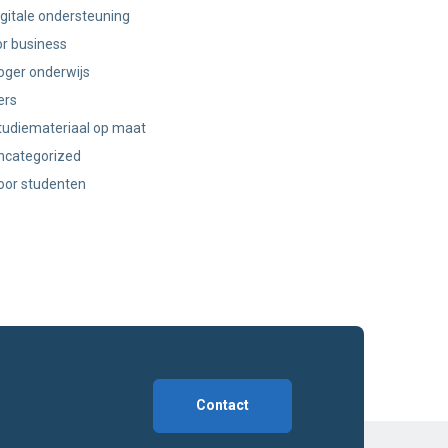
igitale ondersteuning
or business
oger onderwijs
ers
tudiemateriaal op maat
ncategorized
oor studenten
Contact