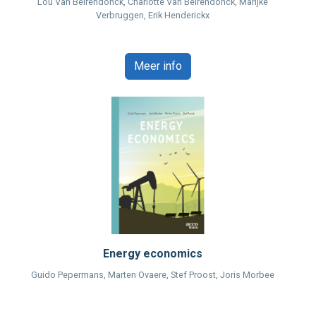
Lou Van Beirendonck, Charlotte Van Beirendonck, Marijke
Verbruggen, Erik Henderickx
Meer info
Energy economics
Guido Pepermans, Marten Ovaere, Stef Proost, Joris Morbee