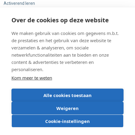
Activerend leren
Blended learning
Over de cookies op deze website
Cases Acco Learn for Business
Digitale ondersteuning
We maken gebruik van cookies om gegevens m.b.t.
For business
de prestaties en het gebruik van deze website te
Hoger onderwijs
verzamelen & analyseren, om sociale
Pers
netwerkfunctionaliteiten aan te bieden en onze
content & advertenties te verbeteren en
Studiemateriaal op maat
personaliseren.
Uncategorized
Kom meer te weten
Voor studenten
Alle cookies toestaan
Weigeren
Cookie-instellingen