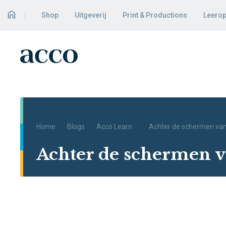
Shop
Uitgeverij
Print & Productions
Leerop
Home
Blogs
Acco Learn
Achter de schermen van d
Achter de schermen va