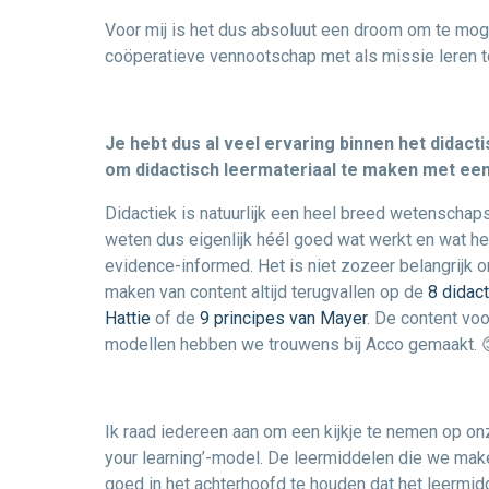
Voor mij is het dus absoluut een droom om te mog
coöperatieve vennootschap met als missie leren t
Je hebt dus al veel ervaring binnen het didact
om didactisch leermateriaal te maken met ee
Didactiek is natuurlijk een heel breed wetenscha
weten dus eigenlijk héél goed wat werkt en wat he
evidence-informed. Het is niet zozeer belangrijk o
maken van content altijd terugvallen op de
8 didac
Hattie
of de
9 principes van Mayer
. De content vo
modellen hebben we trouwens bij Acco gemaakt. 
Ik raad iedereen aan om een kijkje te nemen op o
your learning’-model. De leermiddelen die we maken
goed in het achterhoofd te houden dat het leermid