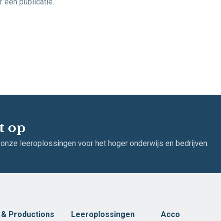
 een publicatie.
t op
 onze leeroplossingen voor het hoger onderwijs en bedrijven.
t & Productions
Leeroplossingen
Acco