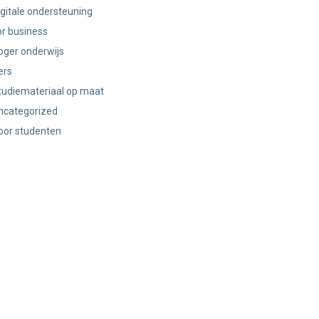
igitale ondersteuning
or business
oger onderwijs
ers
tudiemateriaal op maat
ncategorized
oor studenten