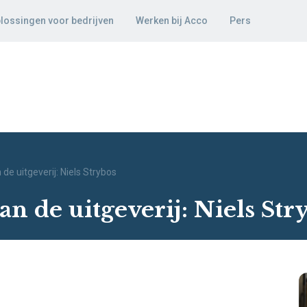
lossingen voor bedrijven
Werken bij Acco
Pers
e uitgeverij: Niels Strybos
n de uitgeverij: Niels Str