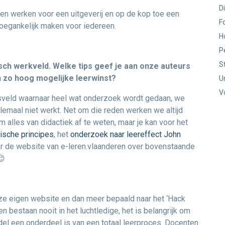
D
en werken voor een uitgeverij en op de kop toe een
F
oegankelijk maken voor iedereen.
H
P
S
isch werkveld. Welke tips geef je aan onze auteurs
n zo hoog mogelijke leerwinst?
U
V
psveld waarnaar heel wat onderzoek wordt gedaan, we
lemaal niet werkt. Net om die reden werken we altijd
m alles van didactiek af te weten, maar je kan voor het
tische principes
, het
onderzoek naar leereffect John
or de website van e-leren.vlaanderen over bovenstaande
😊
nze eigen website en dan meer bepaald naar het ‘Hack
 bestaan nooit in het luchtledige, het is belangrijk om
del een onderdeel is van een totaal leerproces. Docenten