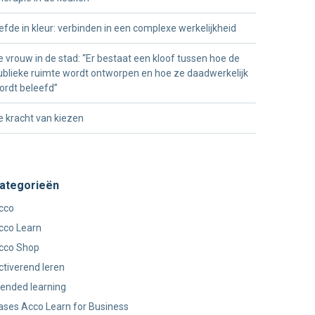
iefde in kleur: verbinden in een complexe werkelijkheid
e vrouw in de stad: “Er bestaat een kloof tussen hoe de
ublieke ruimte wordt ontworpen en hoe ze daadwerkelijk
ordt beleefd”
e kracht van kiezen
ategorieën
cco
cco Learn
cco Shop
ctiverend leren
lended learning
ases Acco Learn for Business