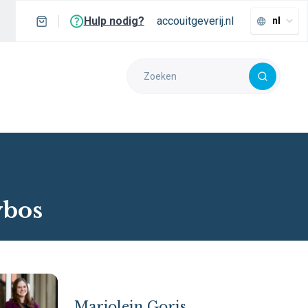
Hulp nodig?
accouitgeverij.nl
nl
ybos
Marjolein Goris