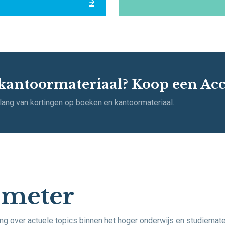
kantoormateriaal? Koop een Acc
lang van kortingen op boeken en kantoormateriaal.
ometer
ng over actuele topics binnen het hoger onderwijs en studiemater