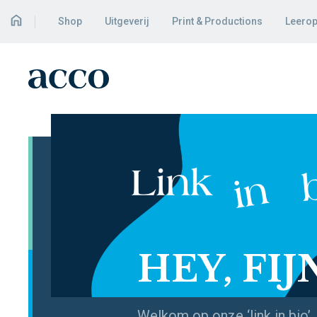
Shop
Uitgeverij
Print & Productions
Leerop
HEY, FI
Welkom op onze ‘link in bio’