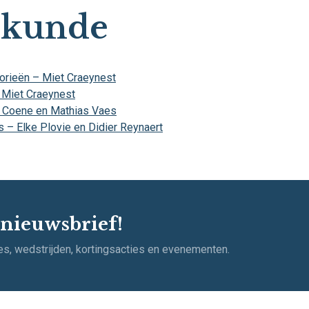
skunde
eorieën – Miet Craeynest
– Miet Craeynest
ll Coene en Mathias Vaes
 – Elke Plovie en Didier Reynaert
 nieuwsbrief!
ies, wedstrijden, kortingsacties en evenementen.