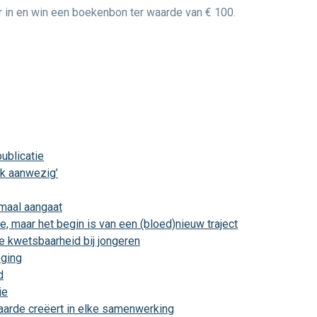
 in en win een boekenbon ter waarde van € 100.
ublicatie
rk aanwezig’
maal aangaat
, maar het begin is van een (bloed)nieuw traject
e kwetsbaarheid bij jongeren
 ging
d
ie
 waarde creëert in elke samenwerking