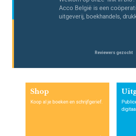
Acco België is een coöperati
uitgeverij, boekhandels, druk
Navigeer
Reviewers gezocht
naar
Shop
Uitg
Koop al je boeken en schrijfgerief.
Public
digitaa