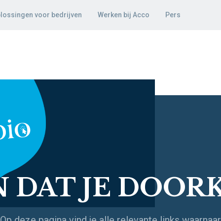
lossingen voor bedrijven
Werken bij Acco
Pers
JN DAT JE DOOR
. Op deze pagina vind je alle relevante links waarn