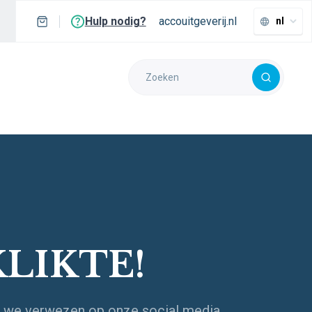
Hulp nodig?
accouitgeverij.nl
nl
KLIKTE!
aar we verwezen op onze social media.