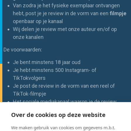
Van zodra je het fysieke exemplaar ontvangen
hebt, post je je review in de vorm van een
filmpje
openbaar op je kanaal
Wij delen je review met onze auteur en/of op
onze kanalen
De voorwaarden:
Je bent minstens 18 jaar oud
Je hebt minstens 500 Instagram- of
TikTokvolgers
Je post de review in de vorm van een reel of
TikTok-filmpje
Het sociale mediakanaal waarop je de review
plaatst, is openbaar toegankelijk
Over de cookies op deze website
Je geeft ons toestemming om je filmpje te delen
op onze kanalen, te downloaden en quotes te
We maken gebruik van cookies om gegevens m.b.t.