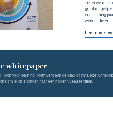
kijken we met jo
groot mogelijke
een learning jou
werken die volle
Leer meer ove
e whitepaper
 ‘Hack your learning’-raamwerk aan de slag gaat? Deze whitepap
cks om je opleidingen naar een hoger niveau te tillen.