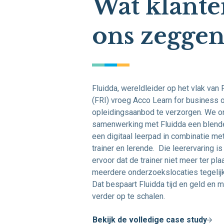
Wat klante
ons zegge
Fluidda,
wereldleider
op het vlak van
(FRI) vroeg Acco Learn for business
opleidingsaanbod te verzorgen. We o
samenwerking met
Fluidda
een
blend
een digitaal
leerpad
in combinatie met
trainer en
l
erende.
Die leerervaring is
ervoor dat de trainer niet meer ter pl
meerdere onderzoekslocaties tegelijk
Dat bespaart Fluidda tijd en geld en 
verder op te schalen.
Bekijk de volledige case study