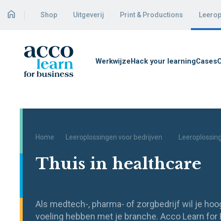
Shop
Uitgeverij
Print & Productions
Leerop
Werkwijze
Hack your learning
Cases
O
Home
Leeroplossingen voor bedrijven
Leeroplossing
Thuis in healthcare
Als medtech-, pharma- of zorgbedrijf wil je h
voeling hebben met je branche. Acco Learn for B