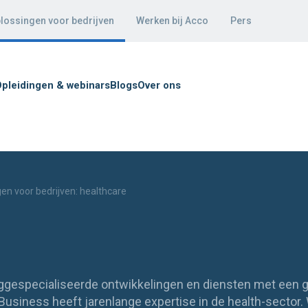
lossingen voor bedrijven
Werken bij Acco
Pers
pleidingen & webinars
Blogs
Over ons
en voor bedrijven: healthcare
ooggespecialiseerde ontwikkelingen en diensten met een 
usiness heeft jarenlange expertise in de health-sector. 