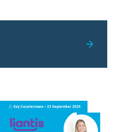
Evy Ceustermans • 23 September 2025