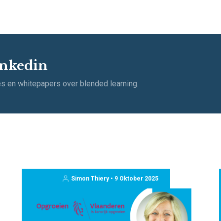
inkedin
s en whitepapers over blended learning.
Simon Thiery • 9 Oktober 2025