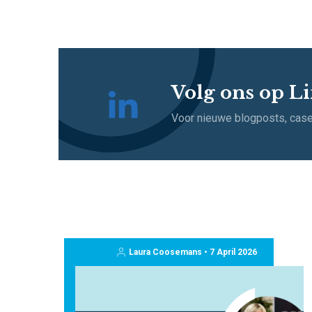
Volg ons op L
Voor nieuwe blogposts, case
Laura Coosemans • 7 April 2026