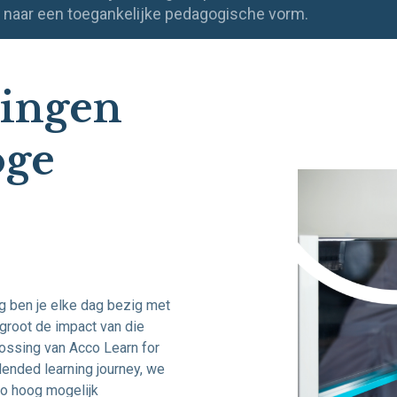
s naar een toegankelijke pedagogische vorm.
singen
oge
g ben je elke dag bezig met
groot de impact van die
lossing van Acco Learn for
lended learning journey, we
o hoog mogelijk