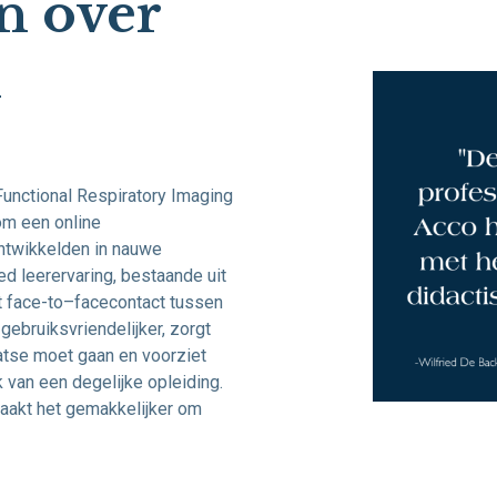
n over
n
Functional
Respiratory
Imaging
 om
een online
ntwikkelden
in nauwe
ed
leerervaring, bestaande uit
 face-
to
–
facecontact
tussen
 gebruiksvriendelijker, zorgt
aatse moet gaan en voorziet
 van een degelijke opleiding.
maakt het gemakkelijker om