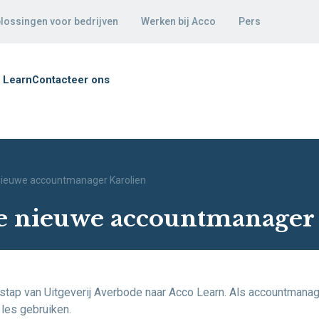
lossingen voor bedrijven
Werken bij Acco
Pers
 Learn
Contacteer ons
nieuwe accountmanager Karolien
e nieuwe accountmanager 
stap van Uitgeverij Averbode naar Acco Learn. Als accountmanage
 les gebruiken.