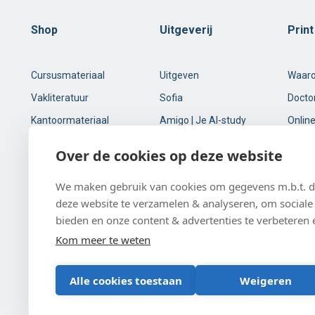
Shop
Uitgeverij
Prin
Cursusmateriaal
Uitgeven
Waar
Vakliteratuur
Sofia
Docto
Kantoormateriaal
Amigo | Je AI-study
Online
buddy
Online printservice
Over de cookies op deze website
Tweedehands
studieboeken
We maken gebruik van cookies om gegevens m.b.t. de
deze website te verzamelen & analyseren, om sociale 
Klantenservice
bieden en onze content & advertenties te verbeteren 
Kom meer te weten
Acco 2026
Algemene verkoopsvoorwaarden
Privacyb
Alle cookies toestaan
Weigeren