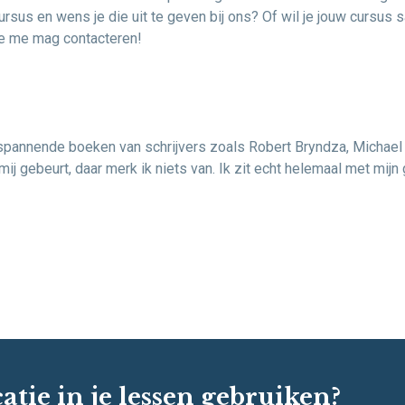
ursus en wens je die uit te geven bij ons? Of wil je jouw curs
je me mag contacteren!
spannende boeken van schrijvers zoals Robert Bryndza, Michael R
 mij gebeurt, daar merk ik niets van. Ik zit echt helemaal met mij
atie in je lessen gebruiken?