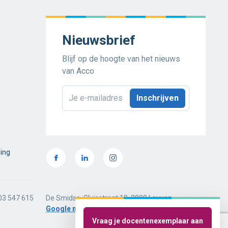
Nieuwsbrief
Blijf op de hoogte van het nieuws
van Acco
E-
mailadres
*
ding
03 547 615
De Smidse, Sluisstraat 10, 3000 Leuven
Google maps
Vraag je docentenexemplaar aan