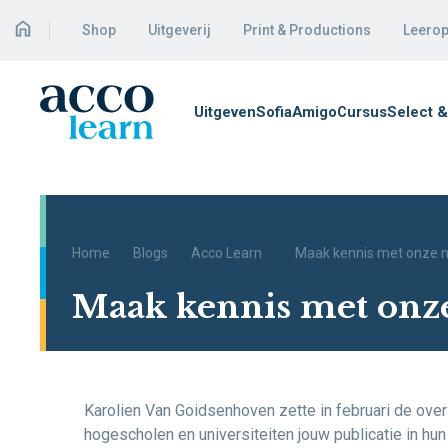
Shop
Uitgeverij
Print & Productions
Leerop
Uitgeven
Sofia
Amigo
Cursus
Select &
Home
Blogs
Acco Learn
Maak kennis met onze 
Maak kennis met onz
Karolien Van Goidsenhoven zette in februari de over
hogescholen en universiteiten jouw publicatie in hun