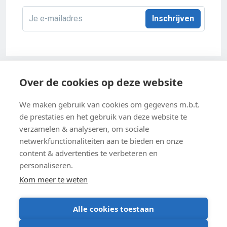
E-
mailadres
*
Acco 2026
Over de cookies op deze website
Algemene verkoopsvoorwaarden
We maken gebruik van cookies om gegevens m.b.t.
de prestaties en het gebruik van deze website te
Privacybeleid
verzamelen & analyseren, om sociale
netwerkfunctionaliteiten aan te bieden en onze
Cookie-instellingen
content & advertenties te verbeteren en
Cookiebeleid
personaliseren.
Kom meer te weten
Alle cookies toestaan
BE 0403 547 615