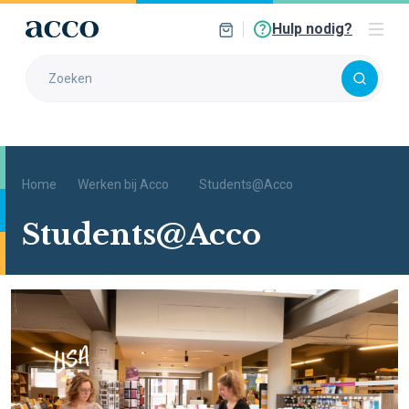
Hulp nodig?
Home
Werken bij Acco
Students@Acco
Students@Acco