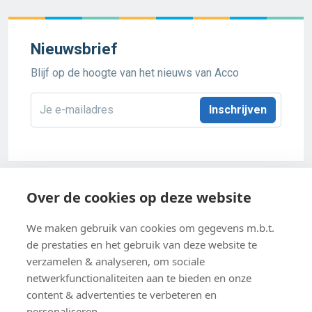
Nieuwsbrief
Blijf op de hoogte van het nieuws van Acco
E-
mailadres
*
Acco 2026
Over de cookies op deze website
Algemene verkoopsvoorwaarden
We maken gebruik van cookies om gegevens m.b.t.
de prestaties en het gebruik van deze website te
Privacybeleid
verzamelen & analyseren, om sociale
netwerkfunctionaliteiten aan te bieden en onze
Cookie-instellingen
content & advertenties te verbeteren en
Cookiebeleid
personaliseren.