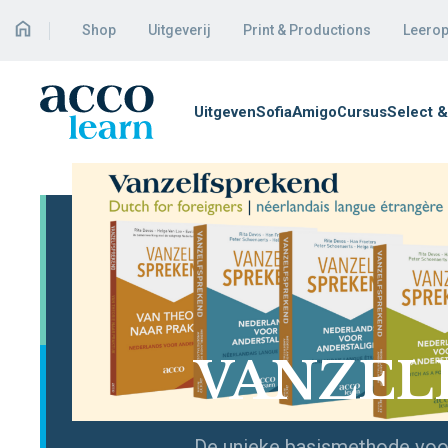
Shop
Uitgeverij
Print & Productions
Leerop
Uitgeven
Sofia
Amigo
Cursus
Select &
VANZEL
De unieke basismethode voo