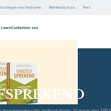
lossingen voor bedrijven
Werken bij Acco
Pers
 Learn
Contacteer ons
FSPREKEND
r hooggeschoolde anderstaligen. Al meer dan 100