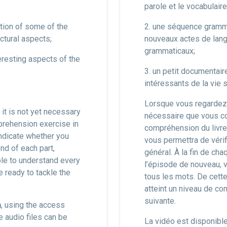
parole et le vocabulair
ation of some of the
2. une séquence gramma
ctural aspects;
nouveaux actes de lang
grammaticaux;
eresting aspects of the
3. un petit documentai
intéressants de la vie 
Lorsque vous regardez u
 it is not yet necessary
nécessaire que vous c
prehension exercise in
compréhension du livre
indicate whether you
vous permettra de vérif
nd of each part,
général. À la fin de ch
ble to understand every
l’épisode de nouveau, 
e ready to tackle the
tous les mots. De cett
atteint un niveau de co
suivante.
m
, using the access
e audio files can be
La vidéo est disponibl