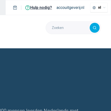
Hulp nodig?
accouitgeverij.nl
nl
.000 mensen leerden Nederlands met