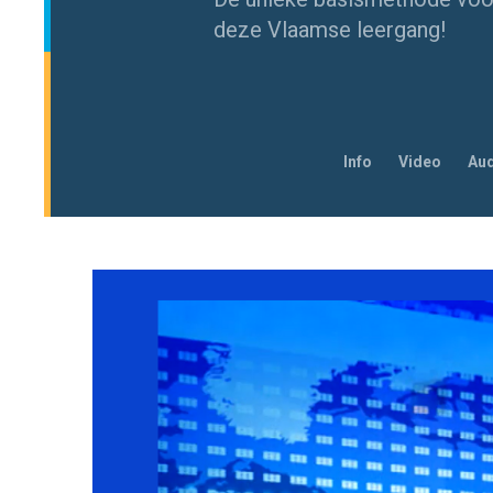
deze Vlaamse leergang!
Navigeer
Info
Video
Au
naar