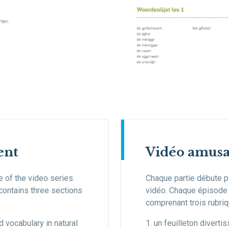
ent
Vidéo amus
e of the video series.
Chaque partie débute pa
contains three sections
vidéo. Chaque épisode
comprenant trois rubriq
 vocabulary in natural
1. un feuilleton divert