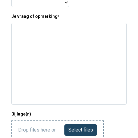
Je vraag of opmerking
*
Bijlage(n)
Drop files here or
Select files