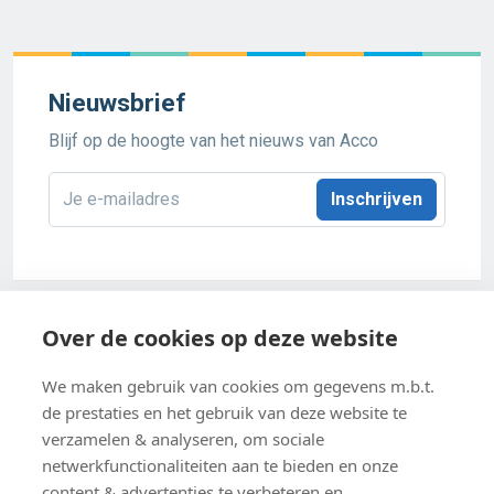
Nieuwsbrief
Blijf op de hoogte van het nieuws van Acco
E-
mailadres
*
Acco 2026
Over de cookies op deze website
Algemene verkoopsvoorwaarden
We maken gebruik van cookies om gegevens m.b.t.
de prestaties en het gebruik van deze website te
Privacybeleid
verzamelen & analyseren, om sociale
netwerkfunctionaliteiten aan te bieden en onze
Cookie-instellingen
content & advertenties te verbeteren en