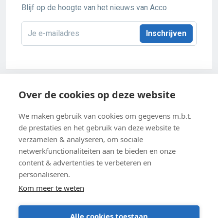
Blijf op de hoogte van het nieuws van Acco
E-
mailadres
*
Acco 2026
Over de cookies op deze website
Algemene verkoopsvoorwaarden
We maken gebruik van cookies om gegevens m.b.t.
de prestaties en het gebruik van deze website te
Privacybeleid
verzamelen & analyseren, om sociale
netwerkfunctionaliteiten aan te bieden en onze
Cookie-instellingen
content & advertenties te verbeteren en
Cookiebeleid
personaliseren.
Kom meer te weten
Alle cookies toestaan