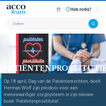
Hulp nodig?
PATIËNTENPROSTITUTI
Op 18 april, Dag van de Patiëntenrechten, deelt
Herman Wolf zijn pleidooi voor een
menswaardiger zorgsysteem in zijn nieuwe
boek ‘Patiëntenprostitutie’.