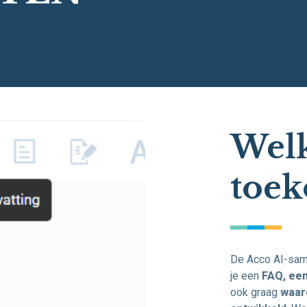
Wel
toek
De Acco AI-same
je een
FAQ, een
ook graag
waar