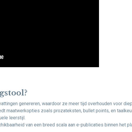
stool?
nvattingen genereren, waardoor ze meer tijd overhouden voor die
iedt maatwerkopties zoals prozateksten, bullet points, en taalke
le leerstijl.
chikbaarheid van een breed scala aan e-publicaties binnen het p