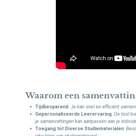
Waarom een samenvatting
Tijdbesparend
: Je kan snel en efficiënt same
Gepersonaliseerde Leerervaring
: De tool b
je samenvattingen kan aanpassen aan je individue
Toegang tot Diverse Studiematerialen
: Bes
rijke bron van studiemateriaal.