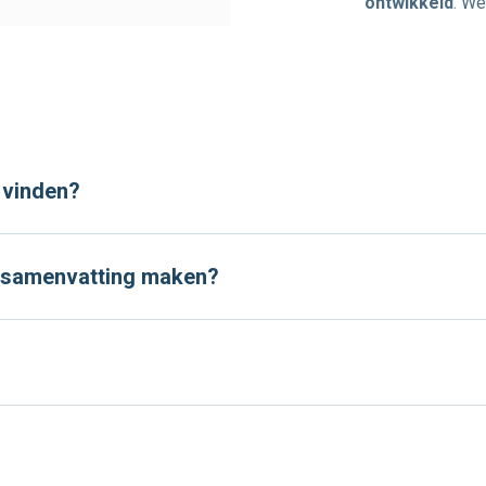
ontwikkeld
. We
 vinden?
en samenvatting maken?