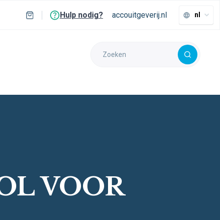
Hulp nodig?
accouitgeverij.nl
nl
OL VOOR