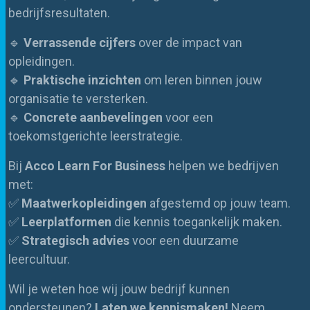
bedrijfsresultaten.
🔹
Verrassende cijfers
over de impact van
opleidingen.
🔹
Praktische inzichten
om leren binnen jouw
organisatie te versterken.
🔹
Concrete aanbevelingen
voor een
toekomstgerichte leerstrategie.
Bij
Acco Learn For Business
helpen we bedrijven
met:
✅
Maatwerkopleidingen
afgestemd op jouw team.
✅
Leerplatformen
die kennis toegankelijk maken.
✅
Strategisch advies
voor een duurzame
leercultuur.
Wil je weten hoe wij jouw bedrijf kunnen
ondersteunen?
Laten we kennismaken!
Neem