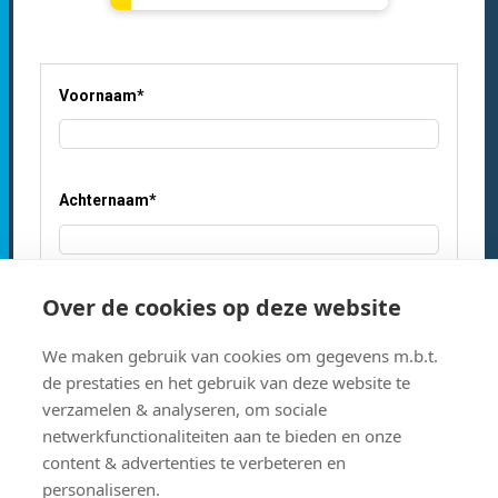
Voornaam
*
Achternaam
*
Over de cookies op deze website
E-mailadres
*
We maken gebruik van cookies om gegevens m.b.t.
de prestaties en het gebruik van deze website te
verzamelen & analyseren, om sociale
Ja, ik schrijf me in voor de nieuwsbrief
netwerkfunctionaliteiten aan te bieden en onze
Inspiratie voor docenten
content & advertenties te verbeteren en
Acties en productadvies vanuit de Acco Shops
personaliseren.