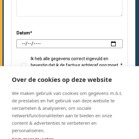
Datum
*
Ik heb alle gegevens correct ingevuld en
bevestig dat ik de factuur achteraf nog moet
*
betalen.
Over de cookies op deze website
Schrijf je in voor onze nieuwsbrief
We maken gebruik van cookies om gegevens m.b.t.
De nieuwste uitgaves in onze Acco Shop
de prestaties en het gebruik van deze website te
verzamelen & analyseren, om sociale
Nieuws over evenementen en webinars bij
netwerkfunctionaliteiten aan te bieden en onze
Acco Learn uitgeverij
content & advertenties te verbeteren en
personaliseren.
Factuur nog te betalen.