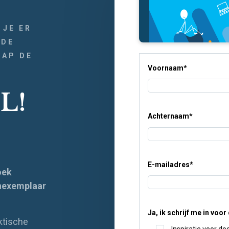
 JE ER
 DE
TAP DE
Voornaam
*
IL!
Achternaam
*
E-mailadres
*
boek
enexemplaar
Ja, ik schrijf me in voo
aktische
Inspiratie voor d