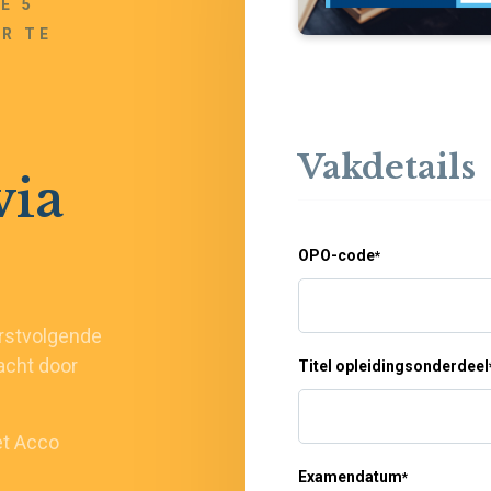
E 5
R TE
Vakdetails
via
OPO-code
*
rstvolgende
acht door
Titel opleidingsonderdeel
et Acco
Examendatum
*