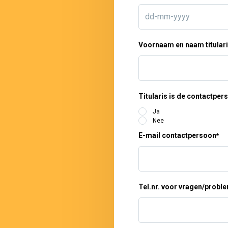
DD
Voornaam en naam titulari
dash
MM
dash
YYYY
Titularis is de contactpe
Ja
Nee
E-mail contactpersoon
*
Tel.nr. voor vragen/probl