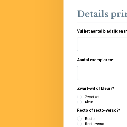
Details pr
Vul het aantal bladzijden (
Aantal exemplaren
*
Zwart-wit of kleur?
*
Zwart-wit
Kleur
Recto of recto-verso?
*
Recto
Recto-verso