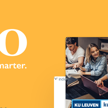
"
" indicates required fields
*