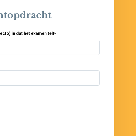
intopdracht
recto) in dat het examen telt
*