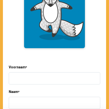
Voornaam
*
Naam
*