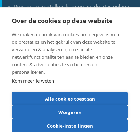
Door nu te bestellen, kunnen wij de startoplage
optimaal afstemmen.
Over de cookies op deze website
Laat ons vóór 17 oktober weten hoeveel
We maken gebruik van cookies om gegevens m.b.t.
exemplaren je graag wil aankopen via dit formulier.
de prestaties en het gebruik van deze website te
verzamelen & analyseren, om sociale
netwerkfunctionaliteiten aan te bieden en onze
content & advertenties te verbeteren en
personaliseren.
Kom meer te weten
Alle cookies toestaan
Weigeren
Cookie-instellingen