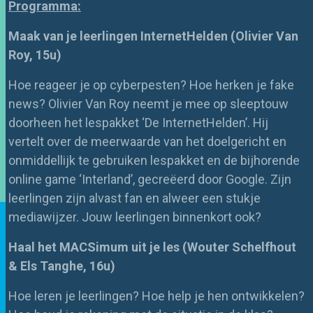
Programma:
Maak van je leerlingen InternetHelden
(
Olivier Van
Roy, 15u)
Hoe reageer je op cyberpesten? Hoe herken je
fake
new
s
?
Olivier Van Roy neemt je mee op sleeptouw
doorheen het lesp
akket ‘De
Inte
rnetHelden
’. Hij
vertelt over de meerwaarde van het doelgericht en
onmiddellijk te gebruiken lespa
kket en de bij
horende
online game ‘Interland’, gecreëerd door Google. Zijn
leerlingen zijn alvast fan en
alweer
een stukje
mediawijzer. J
ouw
leerlingen binnenkort ook?
Haal het
MACSimum
uit je les (
Wouter Schelfhout
&
Els Tanghe, 16u)
Hoe
leren je leerlingen? Hoe help je hen ontwikkelen?