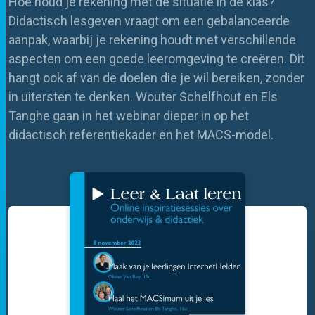
Hoe houd je rekening met de situatie in de klas?
Didactisch
lesgeven
vraagt om een gebalanceerde
aanpak, waarbij
je
rekening houd
t
met verschillende
aspecten om een goede leeromgeving te creëren. Dit
hangt ook af van de doelen die
je
wil bereiken, zonder
in uitersten te denken.
Wouter Schelfhout
en Els
Tanghe
gaan in het
webinar
dieper in op
het
didactisch referentiekader en het MACS-model.