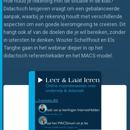
Hoe houd je rekening met de situatie in de klas?
Didactisch
lesgeven
vraagt om een gebalanceerde
aanpak, waarbij
je
rekening houd
t
met verschillende
aspecten om een goede leeromgeving te creëren. Dit
hangt ook af van de doelen die
je
wil bereiken, zonder
in uitersten te denken.
Wouter Schelfhout
en Els
Tanghe
gaan in het
webinar
dieper in op
het
didactisch referentiekader en het MACS-model.