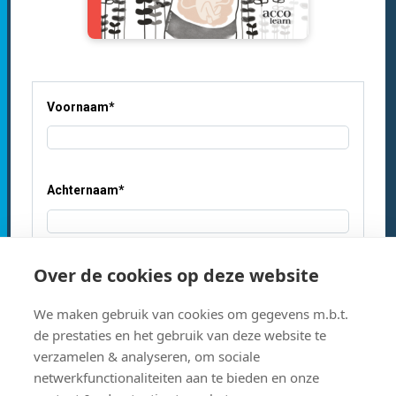
Voornaam
*
Achternaam
*
Over de cookies op deze website
E-mailadres
*
We maken gebruik van cookies om gegevens m.b.t.
de prestaties en het gebruik van deze website te
verzamelen & analyseren, om sociale
ja, ik schrijf me in voor de Acco nieuwsbrief
netwerkfunctionaliteiten aan te bieden en onze
Inspiratie voor professionals