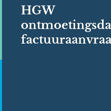
HGW
ontmoetingsda
factuuraanvra