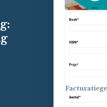
g:
Boek
*
ag
ISBN
*
Prijs
*
Facturatieg
Aantal
*