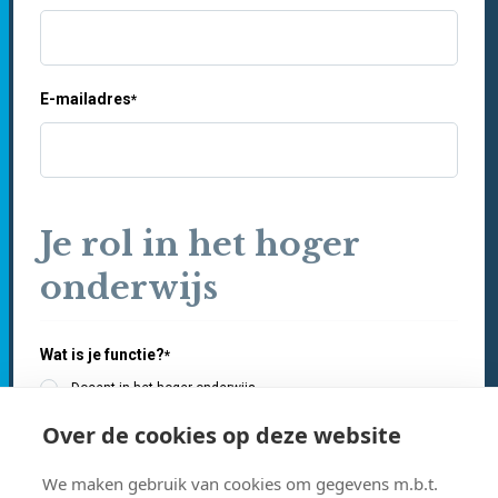
E-mailadres
*
Je rol in het hoger
onderwijs
Wat is je functie?
*
Docent in het hoger onderwijs
Opleidings- of vakcoördinator in het hoger onderwijs
Beleidsmedewerker in het hoger onderwijs
Over de cookies op deze website
Professional in het secundair onderwijs
Professional buiten het onderwijs
We maken gebruik van cookies om gegevens m.b.t.
Student