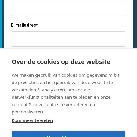
E-mailadres
*
Je bent
*
Over de cookies op deze website
We maken gebruik van cookies om gegevens m.b.t.
Studie- of vakgebied
*
de prestaties en het gebruik van deze website te
verzamelen & analyseren, om sociale
netwerkfunctionaliteiten aan te bieden en onze
content & advertenties te verbeteren en
Op de hoogte blijven?
personaliseren.
Ja, ik schrijf me in voor de nieuwsbrief van Acco Learn
Kom meer te weten