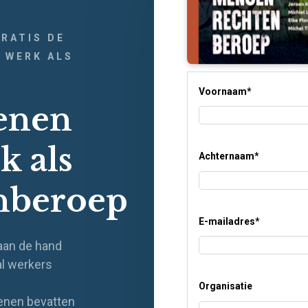
GRATIS DE
 WERK ALS
Voornaam
*
tenen
k als
Achternaam
*
nberoep
E-mailadres
*
aan de hand
al werkers
Organisatie
tenen bevatten