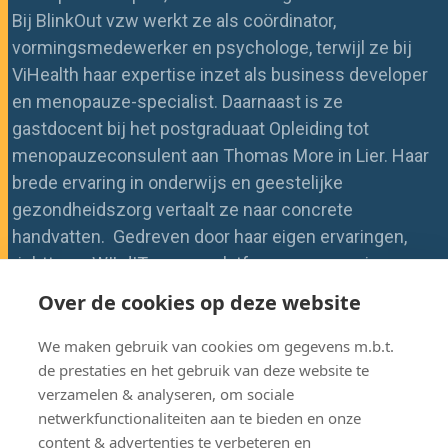
Bij BlinkOut vzw werkt ze als coördinator,
vormingsmedewerker en psychologe, terwijl ze bij
ViHealth haar expertise inzet als business developer
en menopauze-specialist. Daarnaast is ze
gastdocent bij het postgraduaat Opleiding tot
menopauzeconsulent aan Thomas More in Lier. Haar
brede ervaring in onderwijs en geestelijke
gezondheidszorg vertaalt ze naar concrete
handvatten. Gedreven door haar eigen ervaringen,
richtte ze WILdIT op, een platform voor vorming en
psycho-educatie over menopauze.
Over de cookies op deze website
We maken gebruik van cookies om gegevens m.b.t.
de prestaties en het gebruik van deze website te
verzamelen & analyseren, om sociale
netwerkfunctionaliteiten aan te bieden en onze
content & advertenties te verbeteren en