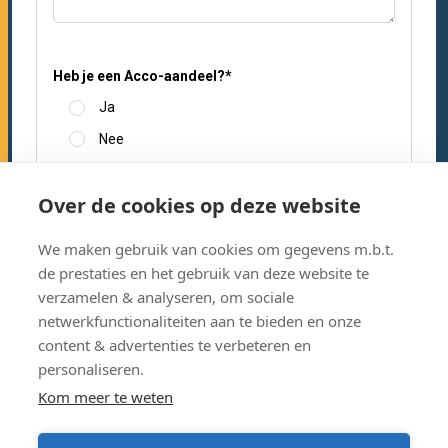
Heb je een Acco-aandeel?
*
Ja
Nee
Datum
Over de cookies op deze website
We maken gebruik van cookies om gegevens m.b.t.
de prestaties en het gebruik van deze website te
Ik heb alle gegevens correct ingevuld en
verzamelen & analyseren, om sociale
bevestig dat ik de factuur achteraf nog moet
*
netwerkfunctionaliteiten aan te bieden en onze
betalen.
content & advertenties te verbeteren en
personaliseren.
Factuur nog te betalen.
Kom meer te weten