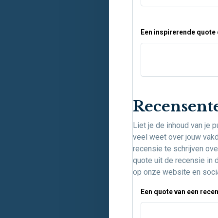
Een inspirerende quote 
Recensent
Liet je de inhoud van je 
veel weet over jouw vak
recensie te schrijven ove
quote uit de recensie in 
op onze website en soci
Een quote van een recen