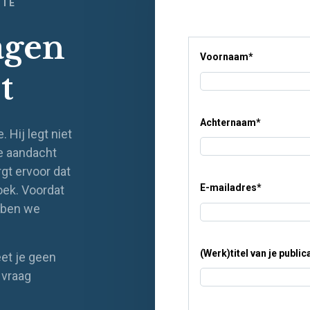
TIE
agen
Voornaam
*
t
Achternaam
*
. Hij legt niet
de aandacht
rgt ervoor dat
E-mailadres
*
boek. Voordat
ebben we
(Werk)titel van je public
eet je geen
 vraag