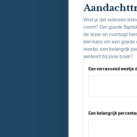
Aandachtt
Wist je dat iedereen bin
vormt? Een goede flaptek
de lezer en overtuigt hem
één kans om een goede ee
weetje, een belangrijk p
aanleunt bij jouw boek?
Een verrassend weetje da
Een belangrijk percenta