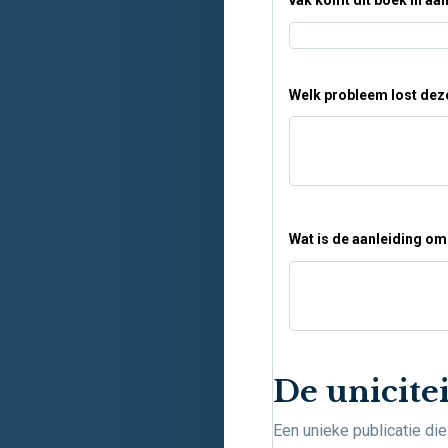
vak komt dit boek in a
Welk probleem lost deze
Wat is de aanleiding om 
De unicitei
Een unieke publicatie die